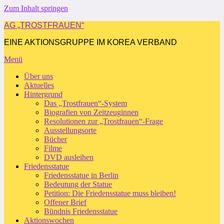
Zum Inhalt springen
AG „TROSTFRAUEN“
EINE AKTIONSGRUPPE IM KOREA VERBAND
Menü
Über uns
Aktuelles
Hintergrund
Das „Trostfrauen“-System
Biografien von Zeitzeuginnen
Resolutionen zur „Trostfrauen“-Frage
Ausstellungsorte
Bücher
Filme
DVD ausleihen
Friedensstatue
Friedensstatue in Berlin
Bedeutung der Statue
Petition: Die Friedensstatue muss bleiben!
Offener Brief
Bündnis Friedensstatue
Aktionswochen