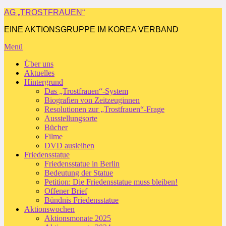
Zum
AG „TROSTFRAUEN“
Inhalt
EINE AKTIONSGRUPPE IM KOREA VERBAND
springen
Menü
Über uns
Aktuelles
Hintergrund
Das „Trostfrauen“-System
Biografien von Zeitzeuginnen
Resolutionen zur „Trostfrauen“-Frage
Ausstellungsorte
Bücher
Filme
DVD ausleihen
Friedensstatue
Friedensstatue in Berlin
Bedeutung der Statue
Petition: Die Friedensstatue muss bleiben!
Offener Brief
Bündnis Friedensstatue
Aktionswochen
Aktionsmonate 2025