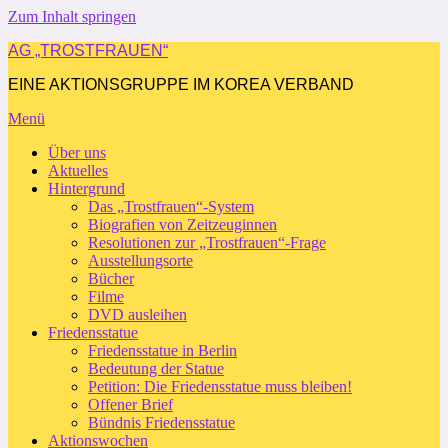
Zum Inhalt springen
AG „TROSTFRAUEN“
EINE AKTIONSGRUPPE IM KOREA VERBAND
Menü
Über uns
Aktuelles
Hintergrund
Das „Trostfrauen“-System
Biografien von Zeitzeuginnen
Resolutionen zur „Trostfrauen“-Frage
Ausstellungsorte
Bücher
Filme
DVD ausleihen
Friedensstatue
Friedensstatue in Berlin
Bedeutung der Statue
Petition: Die Friedensstatue muss bleiben!
Offener Brief
Bündnis Friedensstatue
Aktionswochen