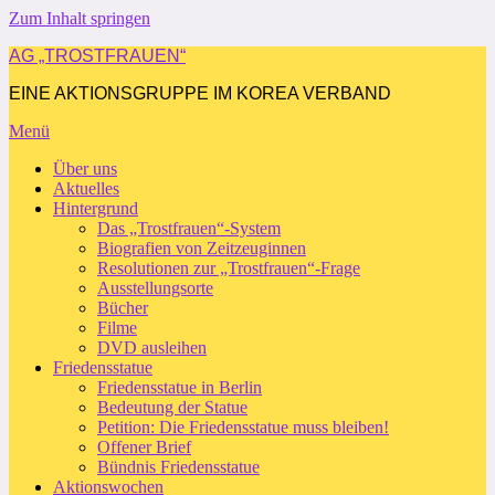
Zum Inhalt springen
AG „TROSTFRAUEN“
EINE AKTIONSGRUPPE IM KOREA VERBAND
Menü
Über uns
Aktuelles
Hintergrund
Das „Trostfrauen“-System
Biografien von Zeitzeuginnen
Resolutionen zur „Trostfrauen“-Frage
Ausstellungsorte
Bücher
Filme
DVD ausleihen
Friedensstatue
Friedensstatue in Berlin
Bedeutung der Statue
Petition: Die Friedensstatue muss bleiben!
Offener Brief
Bündnis Friedensstatue
Aktionswochen