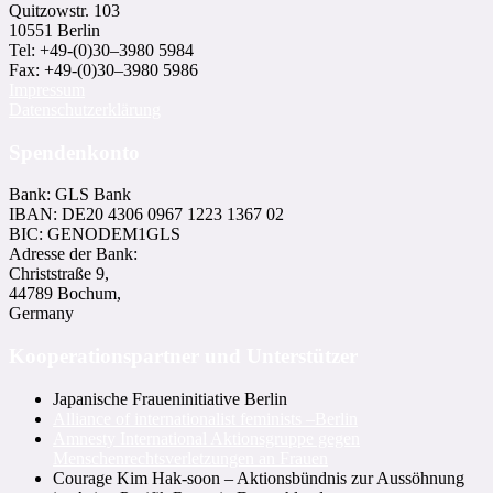
Quitzowstr. 103
10551 Berlin
Tel: +49-(0)30–3980 5984
Fax: +49-(0)30–3980 5986
Impressum
Datenschutzerklärung
Spendenkonto
Bank: GLS Bank
IBAN: DE20 4306 0967 1223 1367 02
BIC: GENODEM1GLS
Adresse der Bank:
Christstraße 9,
44789 Bochum,
Germany
Kooperationspartner und Unterstützer
Japanische Fraueninitiative Berlin
Alliance of internationalist feminists –Berlin
Amnesty International Aktionsgruppe gegen
Menschenrechtsverletzungen an Frauen
Courage Kim Hak-soon – Aktionsbündnis zur Aussöhnung