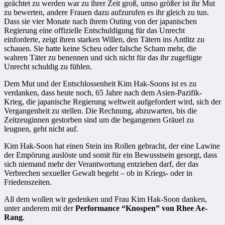
geächtet zu werden war zu ihrer Zeit groß, umso größer ist ihr Mut
zu bewerten, andere Frauen dazu aufzurufen es ihr gleich zu tun.
Dass sie vier Monate nach ihrem Outing von der japanischen
Regierung eine offizielle Entschuldigung für das Unrecht
einforderte, zeigt ihren starken Willen, den Tätern ins Antlitz zu
schauen. Sie hatte keine Scheu oder falsche Scham mehr, die
wahren Täter zu benennen und sich nicht für das ihr zugefügte
Unrecht schuldig zu fühlen.
Dem Mut und der Entschlossenheit Kim Hak-Soons ist es zu
verdanken, dass heute noch, 65 Jahre nach dem Asien-Pazifik-
Krieg, die japanische Regierung weltweit aufgefordert wird, sich der
Vergangenheit zu stellen. Die Rechnung, abzuwarten, bis die
Zeitzeuginnen gestorben sind um die begangenen Gräuel zu
leugnen, geht nicht auf.
Kim Hak-Soon hat einen Stein ins Rollen gebracht, der eine Lawine
der Empörung auslöste und somit für ein Bewusstsein gesorgt, dass
sich niemand mehr der Verantwortung entziehen darf, der das
Verbrechen sexueller Gewalt begeht – ob in Kriegs- oder in
Friedenszeiten.
All dem wollen wir gedenken und Frau Kim Hak-Soon danken,
unter anderem mit der
Performance “Knospen” von Rhee Ae-
Rang
.