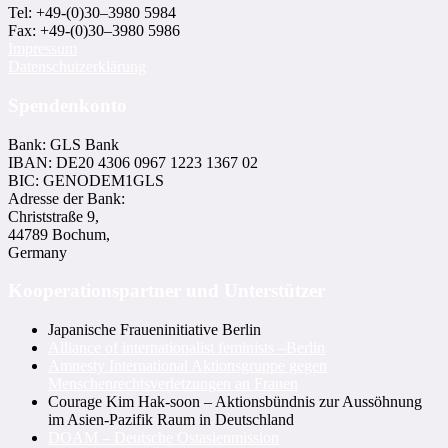
Tel: +49-(0)30–3980 5984
Fax: +49-(0)30–3980 5986
Impressum
Datenschutzerklärung
Spendenkonto
Bank: GLS Bank
IBAN: DE20 4306 0967 1223 1367 02
BIC: GENODEM1GLS
Adresse der Bank:
Christstraße 9,
44789 Bochum,
Germany
Kooperationspartner und Unterstützer
Japanische Fraueninitiative Berlin
Alliance of internationalist feminists –Berlin
Amnesty International Aktionsgruppe gegen
Menschenrechtsverletzungen an Frauen
Courage Kim Hak-soon – Aktionsbündnis zur Aussöhnung
im Asien-Pazifik Raum in Deutschland
DOAM – Deutsche Ostasienmission