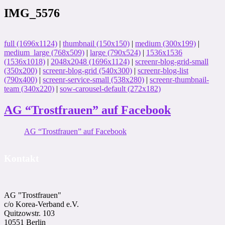
IMG_5576
full (1696x1124)
|
thumbnail (150x150)
|
medium (300x199)
|
medium_large (768x509)
|
large (790x524)
|
1536x1536
(1536x1018)
|
2048x2048 (1696x1124)
|
screenr-blog-grid-small
(350x200)
|
screenr-blog-grid (540x300)
|
screenr-blog-list
(790x400)
|
screenr-service-small (538x280)
|
screenr-thumbnail-
team (340x220)
|
sow-carousel-default (272x182)
AG “Trostfrauen” auf Facebook
AG “Trostfrauen” auf Facebook
Kontakt
AG "Trostfrauen"
c/o Korea-Ver­band e.V.
Quitzowstr. 103
10551 Berlin