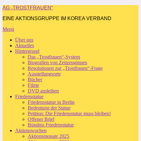
Zum
AG „TROSTFRAUEN“
Inhalt
EINE AKTIONSGRUPPE IM KOREA VERBAND
springen
Menü
Über uns
Aktuelles
Hintergrund
Das „Trostfrauen“-System
Biografien von Zeitzeuginnen
Resolutionen zur „Trostfrauen“-Frage
Ausstellungsorte
Bücher
Filme
DVD ausleihen
Friedensstatue
Friedensstatue in Berlin
Bedeutung der Statue
Petition: Die Friedensstatue muss bleiben!
Offener Brief
Bündnis Friedensstatue
Aktionswochen
Aktionsmonate 2025