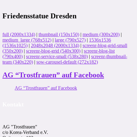
Friedensstatue Dresden
full (2000x1334)
|
thumbnail (150x150)
|
medium (300x200)
|
medium_large (768x512)
|
large (790x527)
|
1536x1536
(1536x1025)
|
2048x2048 (2000x1334)
|
screenr-blog-grid-small
(350x200)
|
screenr-blog-grid (540x300)
|
screenr-blog-list
(790x400)
|
screenr-service-small (538x280)
|
screenr-thumbnail-
team (340x220)
|
sow-carousel-default (272x182)
AG “Trostfrauen” auf Facebook
AG “Trostfrauen” auf Facebook
Kontakt
AG "Trostfrauen"
c/o Korea-Ver­band e.V.