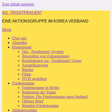
Zum Inhalt springen
AG „TROSTFRAUEN“
EINE AKTIONSGRUPPE IM KOREA VERBAND
Menü
Über uns
Aktuelles
Hintergrund
Das „Trostfrauen“-System
Biografien von Zeitzeuginnen
Resolutionen zur „Trostfrauen“-Frage
Ausstellungsorte
Bücher
Filme
DVD ausleihen
Friedensstatue
Friedensstatue in Berlin
Bedeutung der Statue
Petition: Die Friedensstatue muss bleiben!
Offener Brief
Bündnis Friedensstatue
Aktionswochen