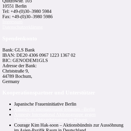
Quitzowstr. 103
10551 Berlin
Tel: +49-(0)30–3980 5984
Fax: +49-(0)30–3980 5986
Impressum
Datenschutzerklärung
Spendenkonto
Bank: GLS Bank
IBAN: DE20 4306 0967 1223 1367 02
BIC: GENODEM1GLS
Adresse der Bank:
Christstraße 9,
44789 Bochum,
Germany
Kooperationspartner und Unterstützer
Japanische Fraueninitiative Berlin
Alliance of internationalist feminists –Berlin
Amnesty International Aktionsgruppe gegen
Menschenrechtsverletzungen an Frauen
Courage Kim Hak-soon – Aktionsbündnis zur Aussöhnung
im Asien-Pazifik Raum in Deutschland