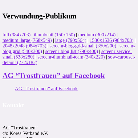
Verwundung-Publikum
full (984x703)
|
thumbnail (150x150)
|
medium (300x214)
|
medium_large (768x549)
|
large (790x564)
|
1536x1536 (984x703)
|
2048x2048 (984x703)
|
screenr-blog-grid-small (350x200)
|
screenr-
blog-grid (540x300)
|
screenr-blog-list (790x400)
|
screenr-service-
small (538x280)
|
screenr-thumbnail-team (340x220)
|
sow-carousel-
default (272x182)
AG “Trostfrauen” auf Facebook
AG “Trostfrauen” auf Facebook
Kontakt
AG "Trostfrauen"
c/o Korea-Ver­band e.V.