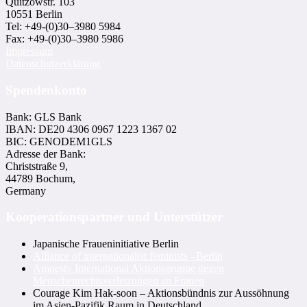
Quitzowstr. 103
10551 Berlin
Tel: +49-(0)30–3980 5984
Fax: +49-(0)30–3980 5986
Impressum
Datenschutzerklärung
Spendenkonto
Bank: GLS Bank
IBAN: DE20 4306 0967 1223 1367 02
BIC: GENODEM1GLS
Adresse der Bank:
Christstraße 9,
44789 Bochum,
Germany
Kooperationspartner und Unterstützer
Japanische Fraueninitiative Berlin
Alliance of internationalist feminists –Berlin
Amnesty International Aktionsgruppe gegen
Menschenrechtsverletzungen an Frauen
Courage Kim Hak-soon – Aktionsbündnis zur Aussöhnung
im Asien-Pazifik Raum in Deutschland