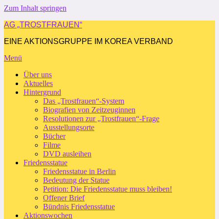
Zum Inhalt springen
AG „TROSTFRAUEN“
EINE AKTIONSGRUPPE IM KOREA VERBAND
Menü
Über uns
Aktuelles
Hintergrund
Das „Trostfrauen“-System
Biografien von Zeitzeuginnen
Resolutionen zur „Trostfrauen“-Frage
Ausstellungsorte
Bücher
Filme
DVD ausleihen
Friedensstatue
Friedensstatue in Berlin
Bedeutung der Statue
Petition: Die Friedensstatue muss bleiben!
Offener Brief
Bündnis Friedensstatue
Aktionswochen