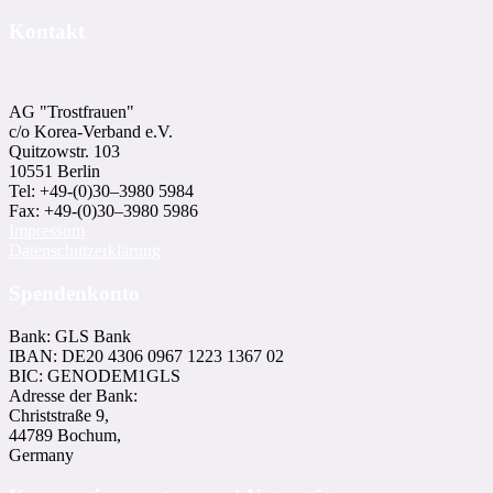
Kontakt
AG "Trostfrauen"
c/o Korea-Ver­band e.V.
Quitzowstr. 103
10551 Berlin
Tel: +49-(0)30–3980 5984
Fax: +49-(0)30–3980 5986
Impressum
Datenschutzerklärung
Spendenkonto
Bank: GLS Bank
IBAN: DE20 4306 0967 1223 1367 02
BIC: GENODEM1GLS
Adresse der Bank:
Christstraße 9,
44789 Bochum,
Germany