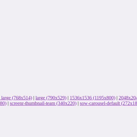
large (768x514)
|
large (790x529)
|
1536x1536 (1195x800)
|
2048x204
280)
|
screenr-thumbnail-team (340x220)
|
sow-carousel-default (272x1