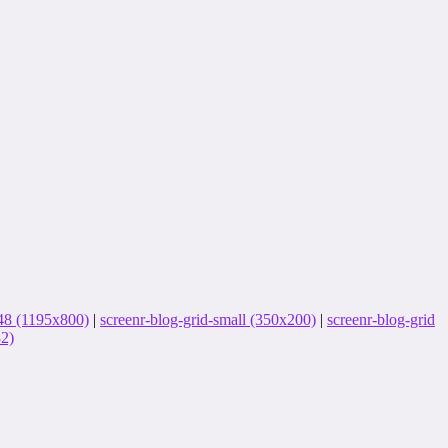
8 (1195x800)
|
screenr-blog-grid-small (350x200)
|
screenr-blog-grid
82)