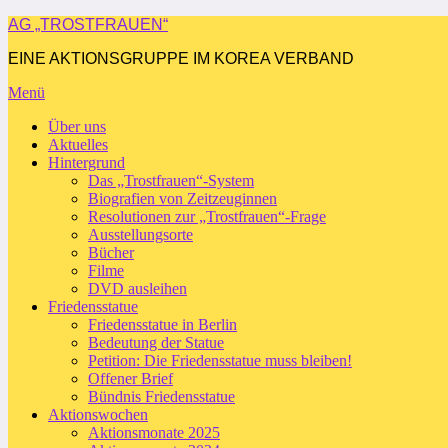
Zum
AG „TROSTFRAUEN“
Inhalt
EINE AKTIONSGRUPPE IM KOREA VERBAND
springen
Menü
Über uns
Aktuelles
Hintergrund
Das „Trostfrauen“-System
Biografien von Zeitzeuginnen
Resolutionen zur „Trostfrauen“-Frage
Ausstellungsorte
Bücher
Filme
DVD ausleihen
Friedensstatue
Friedensstatue in Berlin
Bedeutung der Statue
Petition: Die Friedensstatue muss bleiben!
Offener Brief
Bündnis Friedensstatue
Aktionswochen
Aktionsmonate 2025