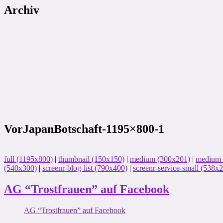
Archiv
VorJapanBotschaft-1195×800-1
full (1195x800)
|
thumbnail (150x150)
|
medium (300x201)
|
medium_
(540x300)
|
screenr-blog-list (790x400)
|
screenr-service-small (538x
AG “Trostfrauen” auf Facebook
AG “Trostfrauen” auf Facebook